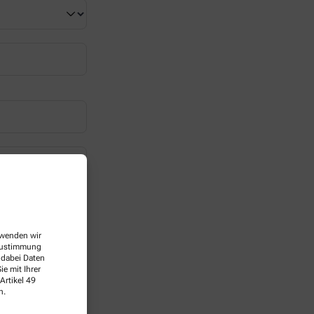
erwenden wir
 Zustimmung
 dabei Daten
e mit Ihrer
Artikel 49
n.