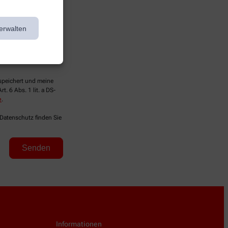
erwalten
espeichert und meine
. 6 Abs. 1 lit. a DS-
e
.
 Datenschutz finden Sie
Informationen