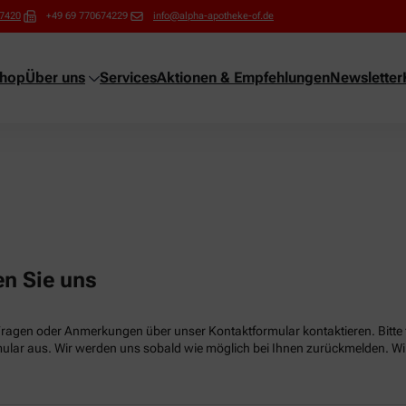
67420
+49 69 770674229
info@alpha-apotheke-of.de
shop
Über uns
Services
Aktionen & Empfehlungen
Newsletter
en Sie uns
Fragen oder Anmerkungen über unser Kontaktformular kontaktieren. Bitte f
lar aus. Wir werden uns sobald wie möglich bei Ihnen zurückmelden. Wir