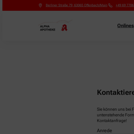
Berliner Straße 79
,
63065
Offenbach/Main
+49 69 770
Online
Kontaktier
Sie können uns bei 
untenstehende Formu
Kontaktanfrage!
Anrede