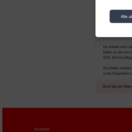
Alle a
* Bitte füllen Sie die Pf
Ich erkläre mich 
Daten an die von m
GVO. Die Einwillig
Ihre Daten werden
unter folgendem L
Sind Sie ein Me
Kontakt