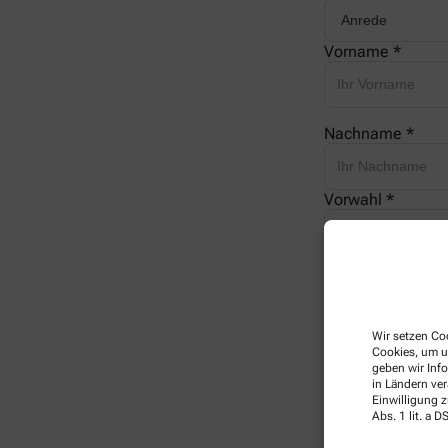
Vorname *
Nachname *
Vorwahl *
Telefonnummer 
Wir setzen Coo
E-Mail *
Cookies, um u
geben wir Inf
in Ländern ve
Einwilligung z
Ihre Nachricht *
Abs. 1 lit. a