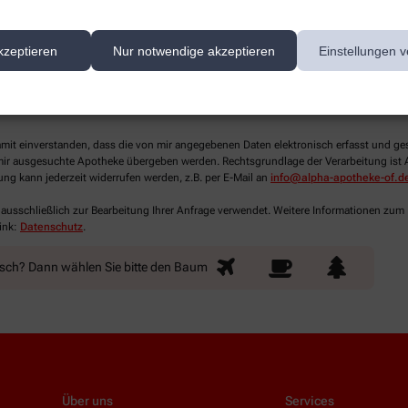
kzeptieren
Nur notwendige akzeptieren
Einstellungen v
lichtfelder aus
damit einverstanden, dass die von mir angegebenen Daten elektronisch erfasst und g
ir ausgesuchte Apotheke übergeben werden. Rechtsgrundlage der Verarbeitung ist Art
ung kann jederzeit widerrufen werden, z.B. per E-Mail an
info@alpha-apotheke-of.d
 ausschließlich zur Bearbeitung Ihrer Anfrage verwendet. Weitere Informationen zum
ink:
Datenschutz
.
nsch? Dann wählen Sie bitte
den Baum
Über uns
Services